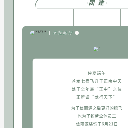
·
团 建
·
不 枉 此 行
仲夏端午
苍龙七宿飞升于正南中天
处于全年最“正中”之位
正所谓“龙行天下”
为了信丽源之后更好的腾飞
也为了犒劳全体员工
信丽源装饰于6月21日