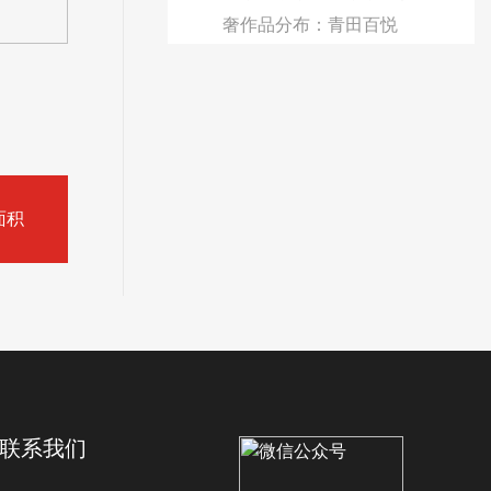
奢作品分布：青田百悦
城，青田石锅侨苑，青田
温习首付，青田月泉湾，
青田秀水名都，丽水南锦
花苑，丽水世贸璀璨，丽
水怡泉湾，丽…
面积
找他设计
联系我们