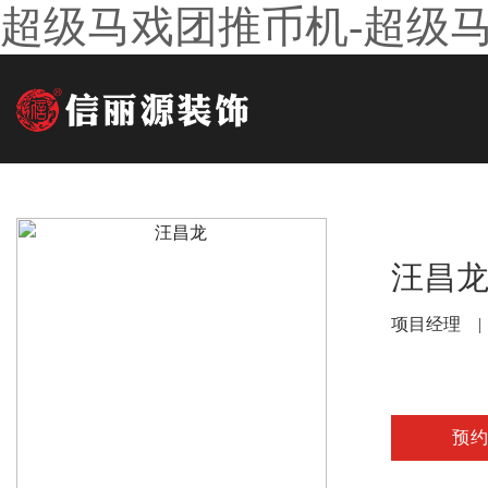
超级马戏团推币机-超级
汪昌
项目经理 |
预