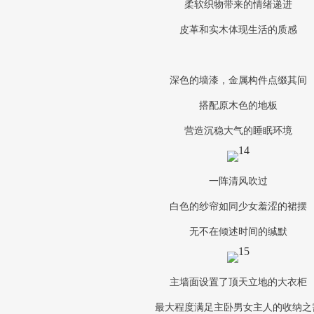
柔软织物带来的情绪递进
皮革和实木体现生活的质感
深色的墙漆，金属构件点缀其间
搭配原木色的地板
营造沉稳大气的睡眠环境
一阵清风吹过
白色的纱帘如同少女羞涩的裙摆
无不在倾述时间的缄默
主墙面设置了顶天立地的大衣柜
最大程度满足主卧男女主人的收纳之