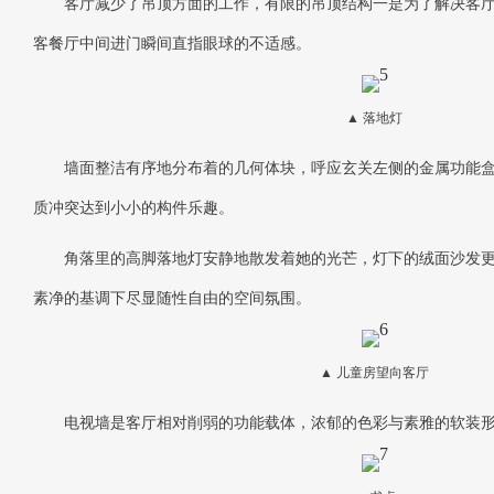
客厅减少了吊顶方面的工作，有限的吊顶结构一是为了解决客
客餐厅中间进门瞬间直指眼球的不适感。
▲ 落地灯
墙面整洁有序地分布着的几何体块，呼应玄关左侧的金属功能
质冲突达到小小的构件乐趣。
角落里的高脚落地灯安静地散发着她的光芒，灯下的绒面沙发
素净的基调下尽显随性自由的空间氛围。
▲ 儿童房望向客厅
电视墙是客厅相对削弱的功能载体，浓郁的色彩与素雅的软装