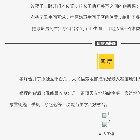
改变了主卧开门的位置，拉长了两间卧室之间的距离感；
右移了卫生间区域，把原始卫生间干区的位置，给到了餐
把原厨房的生活小阳台给到了卫生间，自此形成一个相
信丽源装饰
客 厅
客厅合并了原独立阳台后，大尺幅落地窗把采光最大程度地引
餐厅的背后（视线最左侧）是一组顶天立地的储物柜，旁边墙
放置钥匙，手机，小包包等，功能与美学巧妙融合。
▲ 人字铺