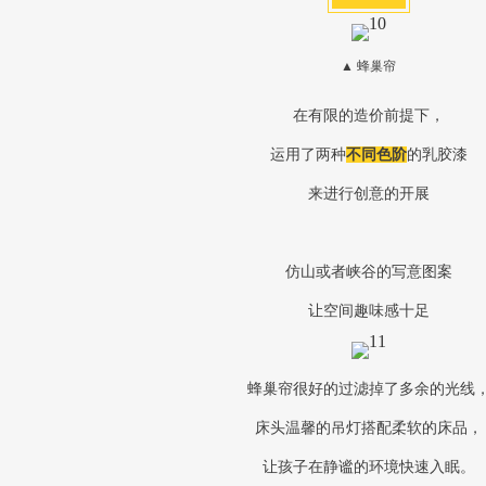
▲ 蜂巢帘
在有限的造价前提下，
运用了两种
不同色阶
的乳胶漆
来进行创意的开展
仿山或者峡谷的写意图案
让空间趣味感十足
蜂巢帘很好的过滤掉了多余的光线
床头温馨的吊灯搭配柔软的床品，
让孩子在静谧的环境快速入眠。