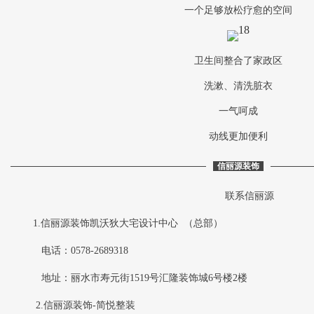
一个足够放松疗愈的空间
卫生间整合了家政区
洗漱、清洗脏衣
一气呵成
动线更加便利
信丽源装饰
联系信丽源
1.信丽源装饰凯沃狄大宅设计中心 （总部）
电话：0578-2689318
地址：丽水市寿元街1519号汇隆装饰城6号楼2楼
2.信丽源装饰-简悦整装