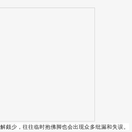
了解颇少，往往临时抱佛脚也会出现众多纰漏和失误。