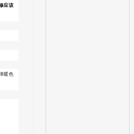
修应该
择暖色