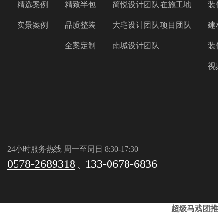
精选案例
精致半包
简悦设计团队
在施工地
装
实景案例
品质整装
大宅设计团队
项目团队
建
全案定制
南城设计团队
装
视
24小时服务热线 周一至周日 8:30-17:30
0578-2689318
133-0678-6836
、
超级马戏团推